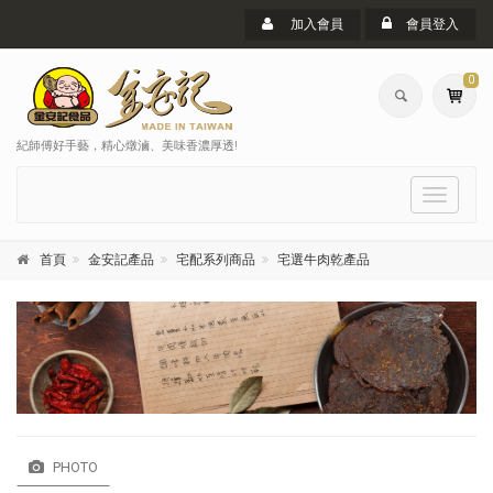
加入會員
會員登入
0
紀師傅好手藝，精心燉滷、美味香濃厚透!
選
單
首頁
金安記產品
宅配系列商品
宅選牛肉乾產品
PHOTO