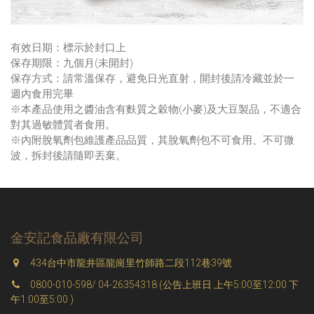
有效日期：標示於封口上
保存期限：九個月(未開封)
保存方式：請常溫保存，避免日光直射，開封後請冷藏並於一
週內食用完畢
※本產品使用之醬油含有麩質之穀物(小麥)及大豆製品，不適合
對其過敏體質者食用。
※內附脫氧劑包維護產品品質，其脫氧劑包不可食用、不可微
波，拆封後請隨即丟棄。
金安記食品廠有限公司
434台中市龍井區龍崗里竹師路二段112巷39號
0800-010-598/ 04-26354318 (公告上班日 上午5:00至12:00 下
午1:00至5:00 )