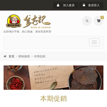
加入會員
會員登入
0
紀師傅好手藝，精心燉滷、美味香濃厚透!
選
單
首頁
購物服務
本期促銷
本期促銷