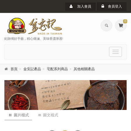
加入會員
會員登入
0
紀師傅好手藝，精心燉滷、美味香濃厚透!
選
單
首頁
金安記產品
宅配系列商品
其他相關產品
圖片模式
圖文模式